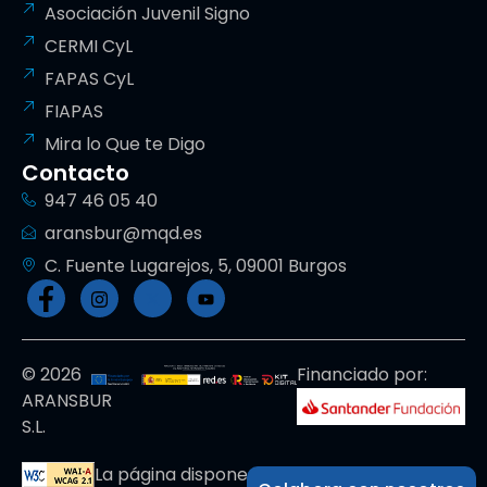
Asociación Juvenil Signo
CERMI CyL
FAPAS CyL
FIAPAS
Mira lo Que te Digo
Contacto
947 46 05 40
aransbur@mqd.es
C. Fuente Lugarejos, 5, 09001 Burgos
© 2026
Financiado por:
ARANSBUR
S.L.
La página dispone de código accesible