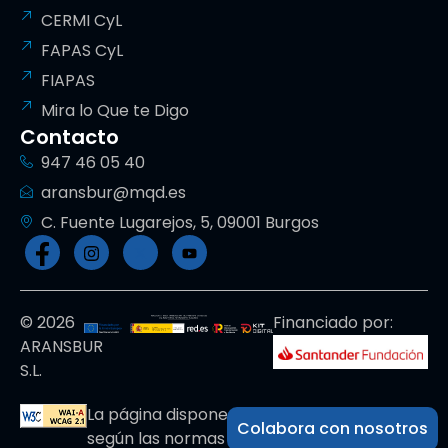
CERMI CyL
FAPAS CyL
FIAPAS
Mira lo Que te Digo
Contacto
947 46 05 40
aransbur@mqd.es
C. Fuente Lugarejos, 5, 09001 Burgos
© 2026
Financiado por:
ARANSBUR
S.L.
La página dispone de código accesible
Colabora con nosotros
según las normas dictadas por la W3C