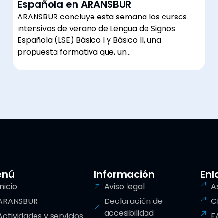
Española en ARANSBUR
ARANSBUR concluye esta semana los cursos
intensivos de verano de Lengua de Signos
Española (LSE) Básico I y Básico II, una
propuesta formativa que, un…
enú
Información
Enl
Inicio
Aviso legal
A
ARANSBUR
Declaración de
C
accesibilidad
Actividades y servicios
F