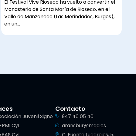
El Festival Vive Rioseco ha vuelto a convertir el
Monasterio de Santa María de Rioseco, en el
Valle de Manzanedo (Las Merindades, Burgos),
en un…
aces
Contacto
sociación Juvenil Signo
947 46 05 40
ERMI CyL
aransbur@mqd.es
APAS CyL
C. Fuente Lugarejos, 5,