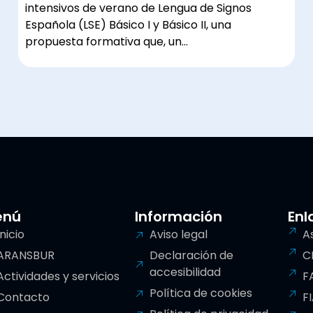
intensivos de verano de Lengua de Signos
Española (LSE) Básico I y Básico II, una
propuesta formativa que, un…
enú
Información
Enl
Inicio
Aviso legal
A
ARANSBUR
Declaración de
C
accesibilidad
Actividades y servicios
F
Política de cookies
Contacto
F