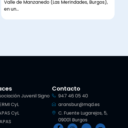
Valle de Manzanedo (Las Merindades, Burgos),
en un…
aces
Contacto
sociación Juvenil Signo
947 46 05 40
ERMI CyL
aransbur@mqd.es
APAS CyL
C. Fuente Lugarejos, 5,
09001 Burgos
IAPAS