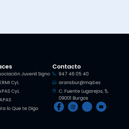
aces
Contacto
sociación Juvenil Signo
947 46 05 40
ERMI CyL
aransbur@mqd.es
APAS CyL
C. Fuente Lugarejos, 5,
09001 Burgos
IAPAS
ira lo Que te Digo