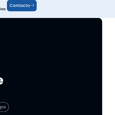
Contacto
ias
e
gos