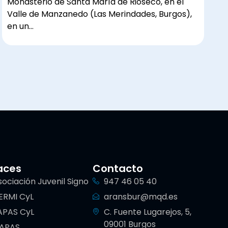
Monasterio de Santa María de Rioseco, en el
Valle de Manzanedo (Las Merindades, Burgos),
en un…
aces
Contacto
sociación Juvenil Signo
947 46 05 40
ERMI CyL
aransbur@mqd.es
APAS CyL
C. Fuente Lugarejos, 5,
09001 Burgos
IAPAS