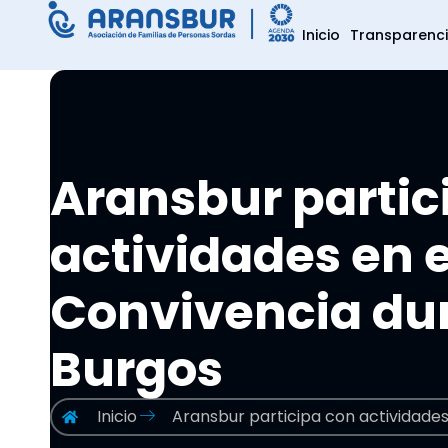
Inicio
Transparenc
Aransbur partic
actividades en e
Convivencia dur
Burgos
Inicio
Aransbur participa con actividades