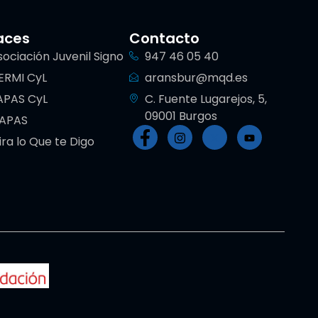
aces
Contacto
sociación Juvenil Signo
947 46 05 40
ERMI CyL
aransbur@mqd.es
APAS CyL
C. Fuente Lugarejos, 5,
09001 Burgos
IAPAS
ira lo Que te Digo