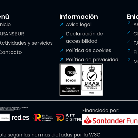
enú
Información
Enl
Inicio
Aviso legal
A
ARANSBUR
Declaración de
C
accesibilidad
Actividades y servicios
F
Política de cookies
Contacto
F
Política de privacidad
M
Financiado por:
ble según las normas dictadas por la W3C