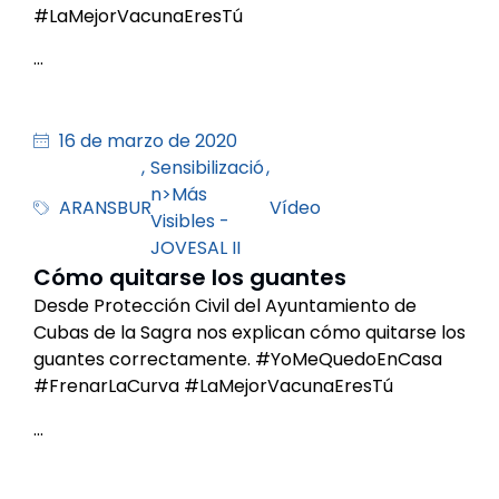
#LaMejorVacunaEresTú
…
16 de marzo de 2020
,
Sensibilizació
,
n>Más
ARANSBUR
Vídeo
Visibles -
JOVESAL II
Cómo quitarse los guantes
Desde Protección Civil del Ayuntamiento de
Cubas de la Sagra nos explican cómo quitarse los
guantes correctamente. #YoMeQuedoEnCasa
#FrenarLaCurva #LaMejorVacunaEresTú
…