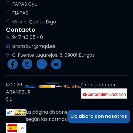
FAPAS CyL
FIAPAS
Mira lo Que te Digo
Contacto
947 46 05 40
aransbur@mqd.es
C. Fuente Lugarejos, 5, 09001 Burgos
© 2026
Financiado por:
ARANSBUR
S.L.
La página dispone de código accesible
Colabora con nosotros
según las normas dictadas por la W3C