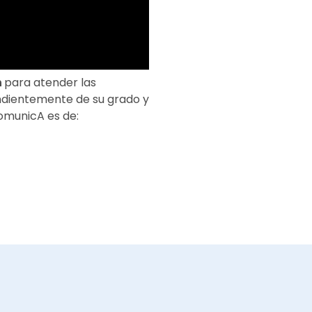
n
para atender las
endientemente de su grado y
omunicA es de: