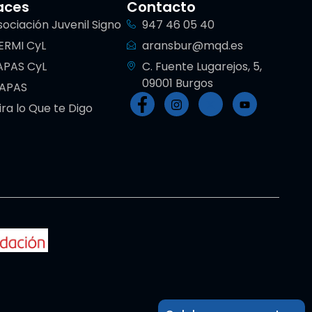
aces
Contacto
sociación Juvenil Signo
947 46 05 40
ERMI CyL
aransbur@mqd.es
APAS CyL
C. Fuente Lugarejos, 5,
09001 Burgos
IAPAS
ira lo Que te Digo