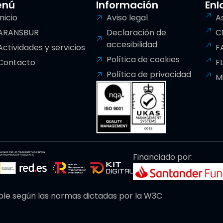
enú
Información
Enl
Inicio
Aviso legal
A
ARANSBUR
Declaración de
C
accesibilidad
Actividades y servicios
F
Política de cookies
Contacto
F
Política de privacidad
M
Financiado por:
ble según las normas dictadas por la W3C