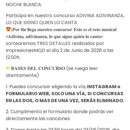
NOCHE BLANCA.
Participa en nuestro concurso ADIVINA ADIVINANZA,
LO QUE SIGNO QUIEN LO CANTA
¡𝐏𝐨𝐫 𝐟𝐢𝐧 𝐥𝐥𝐞𝐠𝐚 𝐧𝐮𝐞𝐬𝐭𝐫𝐨 𝐜𝐨𝐧𝐜𝐮𝐫𝐬𝐨! 𝐄𝐬𝐭𝐞 𝐞𝐬 𝐞𝐥 𝐫𝐞𝐭𝐨 𝐦𝐮𝐬𝐢𝐜𝐚𝐥
«𝐀𝐝𝐢𝐯𝐢𝐧𝐚, 𝐚𝐝𝐢𝐯𝐢𝐧𝐚𝐧𝐳𝐚, 𝐥𝐨 𝐪𝐮𝐞 𝐬𝐢𝐠𝐧𝐨 𝐪𝐮𝐢𝐞́𝐧 𝐥𝐨 𝐜𝐚𝐧𝐭𝐚»
sortearemos TRES DETALLES realizados por
ImpresionesMQD el día 2 de Junio de 2026 a las
12.00h.
𝐁𝐀𝐒𝐄𝐒 𝐃𝐄𝐋 𝐂𝐎𝐍𝐂𝐔𝐑𝐒𝐎 (se ruega leer
atentamente)
1. Puedes concursar eligiendo la vía,
INSTAGRAM o
FORMULARIO WEB, SOLO UNA VÍA, SI CONCURSAS
EN LAS DOS, O MAS DE UNA VEZ, SERÁS ELIMINADO.
2. Cumplimenta el formulario donde podrás ver
directamente las canciones
3. Tienes hasta las 23.59 horas del 23/05/2026, día