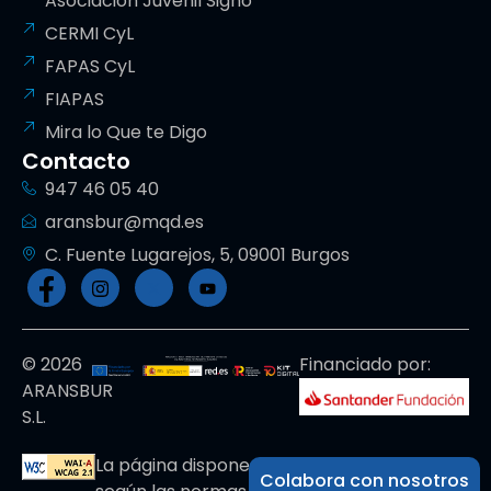
Asociación Juvenil Signo
CERMI CyL
FAPAS CyL
FIAPAS
Mira lo Que te Digo
Contacto
947 46 05 40
aransbur@mqd.es
C. Fuente Lugarejos, 5, 09001 Burgos
© 2026
Financiado por:
ARANSBUR
S.L.
La página dispone de código accesible
Colabora con nosotros