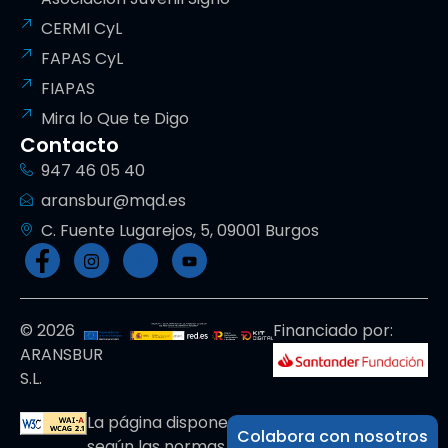
CERMI CyL
FAPAS CyL
FIAPAS
Mira lo Que te Digo
Contacto
947 46 05 40
aransbur@mqd.es
C. Fuente Lugarejos, 5, 09001 Burgos
© 2026
Financiado por:
ARANSBUR
S.L.
La página dispone de código accesible
Colabora con nosotros
según las normas dictadas por la W3C