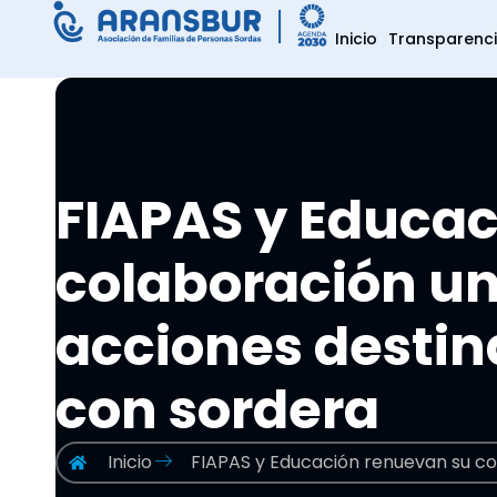
Inicio
Transparenc
FIAPAS y Educa
colaboración u
acciones desti
con sordera
Inicio
FIAPAS y Educación renuevan su c