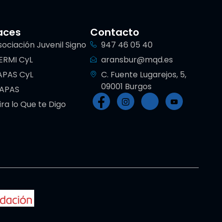
aces
Contacto
sociación Juvenil Signo
947 46 05 40
ERMI CyL
aransbur@mqd.es
APAS CyL
C. Fuente Lugarejos, 5,
09001 Burgos
IAPAS
ira lo Que te Digo