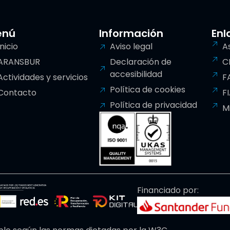
enú
Información
Enl
Inicio
Aviso legal
A
ARANSBUR
Declaración de
C
accesibilidad
Actividades y servicios
F
Política de cookies
Contacto
F
Política de privacidad
M
Financiado por: