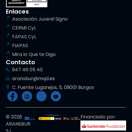
Enlaces
Asociación Juvenil Signo
CERMI CyL
FAPAS CyL
FIAPAS
Mira lo Que te Digo
Contacto
947 46 05 40
aransbur@mqd.es
C. Fuente Lugarejos, 5, 09001 Burgos
© 2026
Financiado por:
ARANSBUR
S.L.