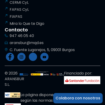
CERMI CyL
FAPAS CyL
FIAPAS
Mira lo Que te Digo
Contacto
947 46 05 40
aransbur@mqd.es
C. Fuente Lugarejos, 5, 09001 Burgos
© 2026
Financiado por:
ARANSBUR
S.L.
La página dispone de código accesible
Colabora con nosotros
según las normas dictadas por la W3C