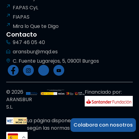
FAPAS CyL
FIAPAS
Mira lo Que te Digo
Contacto
947 46 05 40
aransbur@mqd.es
C. Fuente Lugarejos, 5, 09001 Burgos
© 2026
Financiado por:
ARANSBUR
S.L.
La página dispone de código accesible
Colabora con nosotros
según las normas dictadas por la W3C