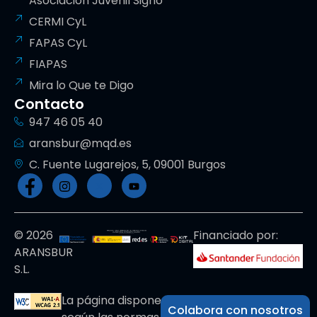
Asociación Juvenil Signo
CERMI CyL
FAPAS CyL
FIAPAS
Mira lo Que te Digo
Contacto
947 46 05 40
aransbur@mqd.es
C. Fuente Lugarejos, 5, 09001 Burgos
© 2026
Financiado por:
ARANSBUR
S.L.
La página dispone de código accesible
Colabora con nosotros