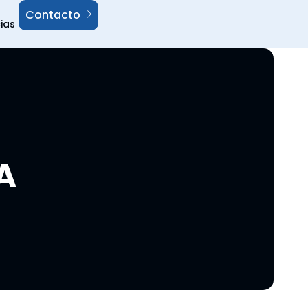
Contacto
ias
A