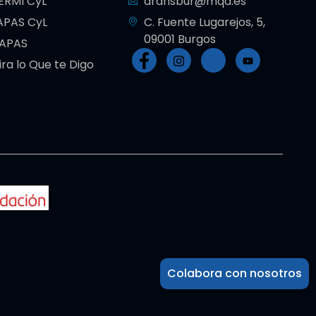
ERMI CyL
aransbur@mqd.es
APAS CyL
C. Fuente Lugarejos, 5,
09001 Burgos
IAPAS
ira lo Que te Digo
Colabora con nosotros