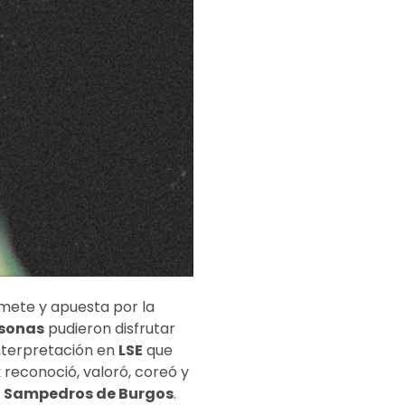
ete y apuesta por la
rsonas
pudieron disfrutar
interpretación en
LSE
que
k
reconoció, valoró, coreó y
s
Sampedros de Burgos
.