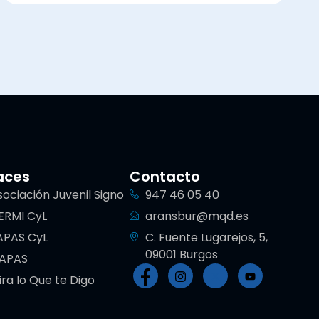
aces
Contacto
sociación Juvenil Signo
947 46 05 40
ERMI CyL
aransbur@mqd.es
APAS CyL
C. Fuente Lugarejos, 5,
09001 Burgos
IAPAS
ira lo Que te Digo